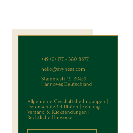
+49 (0) 177 - 380 8677
hello@avyness.com
Stammestr. 19, 30459
Hannover, Deutschland
Allgemeine Geschäftsbedingungen |
Datenschutzrichtlinien |
Zahlung,
Versand & Rücksendungen
|
Rechtliche Hinweise